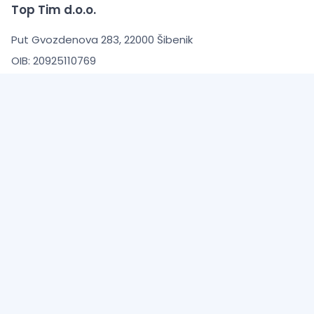
Top Tim d.o.o.
Put Gvozdenova 283, 22000 Šibenik
OIB: 20925110769
Žiro račun: HPB banka d.d.
IBAN: HR7023900011101520911
Uvjeti kupnje
Opći uvjeti poslovanja
Zaštita Privatnosti
Informacije o dostavi
O Nama
Česta pitanja (FAQ)
Kontaktirajte nas