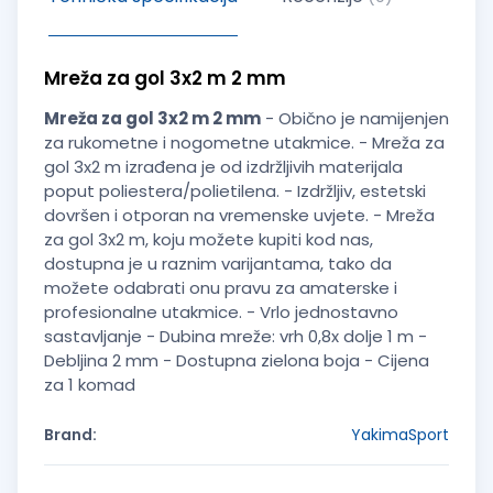
Mreža za gol 3x2 m 2 mm
Mreža za gol 3x2 m 2 mm
- Obično je namijenjen
za rukometne i nogometne utakmice. - Mreža za
gol 3x2 m izrađena je od izdržljivih materijala
poput poliestera/polietilena. - Izdržljiv, estetski
dovršen i otporan na vremenske uvjete. - Mreža
za gol 3x2 m, koju možete kupiti kod nas,
dostupna je u raznim varijantama, tako da
možete odabrati onu pravu za amaterske i
profesionalne utakmice. - Vrlo jednostavno
sastavljanje - Dubina mreže: vrh 0,8x dolje 1 m -
Debljina 2 mm - Dostupna zielona boja - Cijena
za 1 komad
Brand:
YakimaSport