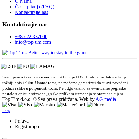
O Nama
Česta pitanja (FAQ)
Kontaktirajte nas
Kontaktirajte nas
+385 22 337000
info@top-tim.com
Sve cijene iskazane su u eurima i uključuju PDV. Trudimo se dati što bolji i
točniji opis i sliku. Unatoč tome, ne možemo garantirati da su svi navedeni
podaci i slike u potpunosti točni. Ne odgovaramo za eventualne pogreške
nastale u opisu proizvoda, greške prilikom štampanja te promjene cijena.
Top Tim d.o.o. © Sva prava pridržana. Web by
AG media
Top
Prijava
Registriraj se