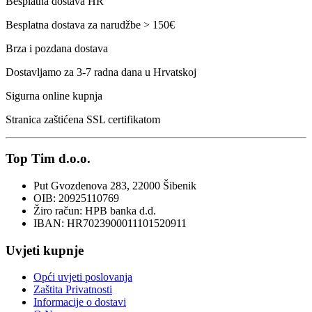
Besplatna dostava HR
Besplatna dostava za narudžbe > 150€
Brza i pozdana dostava
Dostavljamo za 3-7 radna dana u Hrvatskoj
Sigurna online kupnja
Stranica zaštićena SSL certifikatom
Top Tim d.o.o.
Put Gvozdenova 283, 22000 Šibenik
OIB: 20925110769
Žiro račun: HPB banka d.d.
IBAN: HR7023900011101520911
Uvjeti kupnje
Opći uvjeti poslovanja
Zaštita Privatnosti
Informacije o dostavi