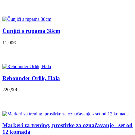
Čunjići s rupama 38cm
11,90€
Rebounder Orlik, Hala
220,90€
Markeri za trening, prostirke za označavanje - set od
12 komada