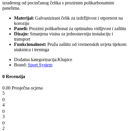
izrađenog od pocinčanog čelika s prozirnim polikarbonatnim
panelima.
Materijal:
Galvanizirani čelik za izdržljivost i otpornost na
koroziju
Paneli:
Prozirni polikarbonat za optimalnu vidljivost i zaštitu
Dizajn:
Smanjena visina za jednostavniju instalaciju i
transport
Funkcionalnost:
Pruža zaštitu od vremenskih uvjeta tijekom
utakmica i treninga
Dodatna kategorizacija:
Klupice
Brand:
Sport System
0 Recenzija
0.00 Prosječna ocjena
5
0
4
0
3
0
2