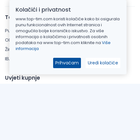
Kolačići i privatnost
Top Tim d.o.o.
www.top-tim.com koristi kolačiće kako bi osigurala
punu funkcionalnost ovih Internet stranica i
Put Gvozdenova 283, 22000 Šibenik
omogućila bolje korisničko iskustvo. Za više
informacija o kolačićima i privatnosti osobnih
OIB: 20925110769
podataka na www.top-tim.com kliknite na
Više
informacija
Žiro račun: HPB banka d.d.
IBAN: HR7023900011101520911
Prihvaćam
Uredi kolačiće
Uvjeti kupnje
Opći uvjeti poslovanja
Zaštita Privatnosti
Informacije o dostavi
O Nama
Česta pitanja (FAQ)
Kontaktirajte nas