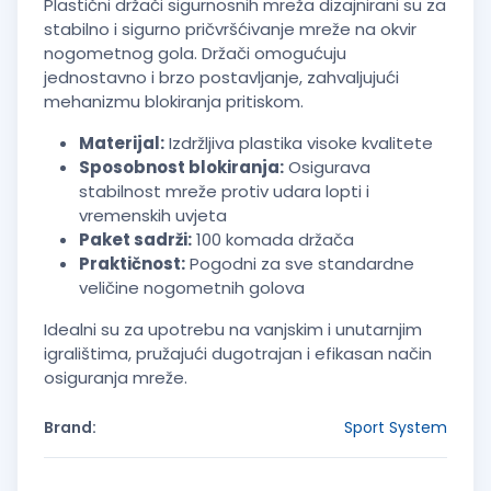
Plastični držači sigurnosnih mreža dizajnirani su za
stabilno i sigurno pričvršćivanje mreže na okvir
nogometnog gola. Držači omogućuju
jednostavno i brzo postavljanje, zahvaljujući
mehanizmu blokiranja pritiskom.
Materijal:
Izdržljiva plastika visoke kvalitete
Sposobnost blokiranja:
Osigurava
stabilnost mreže protiv udara lopti i
vremenskih uvjeta
Paket sadrži:
100 komada držača
Praktičnost:
Pogodni za sve standardne
veličine nogometnih golova
Idealni su za upotrebu na vanjskim i unutarnjim
igralištima, pružajući dugotrajan i efikasan način
osiguranja mreže.
Brand:
Sport System