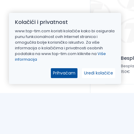
Kolačići i privatnost
www.top-tim.com koristi kolačiće kako bi osigurala
punu funkcionalnost ovih Internet stranica i
omogućila bolje korisničko iskustvo. Za više
informacija o kolačićima i privatnosti osobnih
podataka na www.top-tim.com kliknite na
Više
Besp
informacija
Bespla
150€
Prihvaćam
Uredi kolačiće
Top Tim d.o
Put Gvozdeno
OIB: 2092511
Žiro račun: H