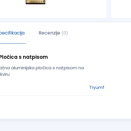
ecifikacija
Recenzije
(0)
Pločica s natpisom
atna aluminijska pločica s natpisom na
kviru
Tryumf