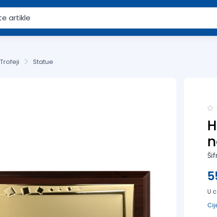
Trofeji
Statue
H
n
Ši
5
U c
Cij