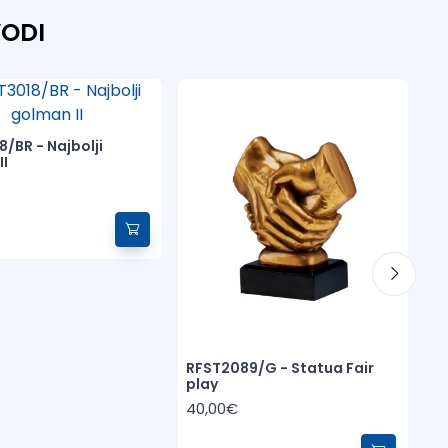
VODI
/BR - Najbolji
G0
II
u
7
RFST2089/G - Statua Fair
play
40,00€