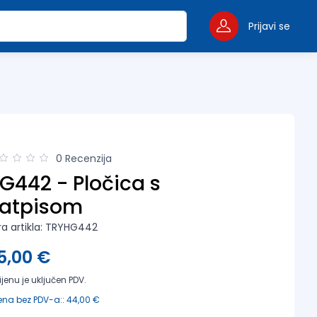
Prijavi se
0 Recenzija
G442 - Pločica s
atpisom
fra artikla: TRYHG442
5,00 €
ijenu je uključen PDV.
ena bez PDV-a:: 44,00 €