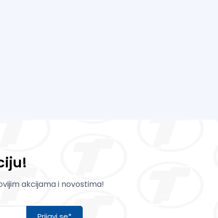
iju!
novijim akcijama i novostima!
Prijavi se*