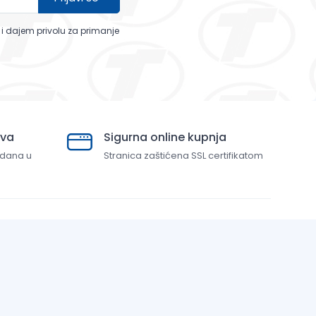
a i dajem privolu za primanje
ava
Sigurna online kupnja
 dana u
Stranica zaštićena SSL certifikatom
Kontaktirajte nas
+385 22 337000
info@top-tim.com