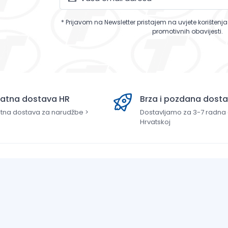
* Prijavom na Newsletter pristajem na uvjete korištenj
promotivnih obavijesti.
latna dostava HR
Brza i pozdana dost
tna dostava za narudžbe >
Dostavljamo za 3-7 radna
Hrvatskoj
.o.
Uvjeti kupnje
Opći uvjeti poslovanja
va 283, 22000 Šibenik
Zaštita Privatnosti
0769
Informacije o dostavi
PB banka d.d.