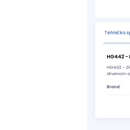
Tehnička sp
HG442 - 
HG442 - Zl
drvenom o
Brand: