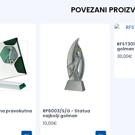
POVEZANI PROIZ
RFST3018
golman 
30,00€
ena pravokutna
RP6003/S/G - Statua
najbolji golman
10,00€