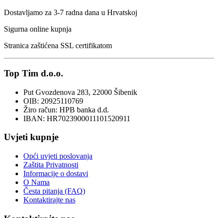
Dostavljamo za 3-7 radna dana u Hrvatskoj
Sigurna online kupnja
Stranica zaštićena SSL certifikatom
Top Tim d.o.o.
Put Gvozdenova 283, 22000 Šibenik
OIB: 20925110769
Žiro račun: HPB banka d.d.
IBAN: HR7023900011101520911
Uvjeti kupnje
Opći uvjeti poslovanja
Zaštita Privatnosti
Informacije o dostavi
O Nama
Česta pitanja (FAQ)
Kontaktirajte nas