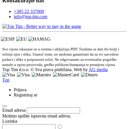
Kontaktirajte nas
+385 22 337000
info@top-tim.com
Sve cijene iskazane su u eurima i uključuju PDV. Trudimo se dati što bolji i
točniji opis i sliku. Unatoč tome, ne možemo garantirati da su svi navedeni
podaci i slike u potpunosti točni. Ne odgovaramo za eventualne pogreške
nastale u opisu proizvoda, greške prilikom štampanja te promjene cijena.
Top Tim d.o.o. © Sva prava pridržana. Web by
AG media
Top
Prijava
Registriraj se
Email adresa
Molimo upišite ispravnu email adresu.
Lozinka