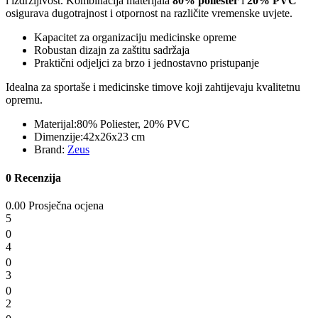
i izdržljivost. Kombinacija materijala
80% poliester
i
20% PVC
osigurava dugotrajnost i otpornost na različite vremenske uvjete.
Kapacitet za organizaciju medicinske opreme
Robustan dizajn za zaštitu sadržaja
Praktični odjeljci za brzo i jednostavno pristupanje
Idealna za sportaše i medicinske timove koji zahtijevaju kvalitetnu
opremu.
Materijal:
80% Poliester, 20% PVC
Dimenzije:
42x26x23 cm
Brand:
Zeus
0 Recenzija
0.00 Prosječna ocjena
5
0
4
0
3
0
2