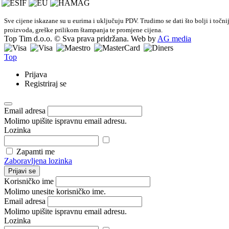
Sve cijene iskazane su u eurima i uključuju PDV. Trudimo se dati što bolji i točn
proizvoda, greške prilikom štampanja te promjene cijena.
Top Tim d.o.o. © Sva prava pridržana. Web by
AG media
Top
Prijava
Registriraj se
Email adresa
Molimo upišite ispravnu email adresu.
Lozinka
Zapamti me
Zaboravljena lozinka
Prijavi se
Korisničko ime
Molimo unesite korisničko ime.
Email adresa
Molimo upišite ispravnu email adresu.
Lozinka