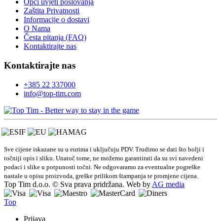
Opći uvjeti poslovanja
Zaštita Privatnosti
Informacije o dostavi
O Nama
Česta pitanja (FAQ)
Kontaktirajte nas
Kontaktirajte nas
+385 22 337000
info@top-tim.com
Sve cijene iskazane su u eurima i uključuju PDV. Trudimo se dati što bolji i
točniji opis i sliku. Unatoč tome, ne možemo garantirati da su svi navedeni
podaci i slike u potpunosti točni. Ne odgovaramo za eventualne pogreške
nastale u opisu proizvoda, greške prilikom štampanja te promjene cijena.
Top Tim d.o.o. © Sva prava pridržana. Web by
AG media
Top
Prijava