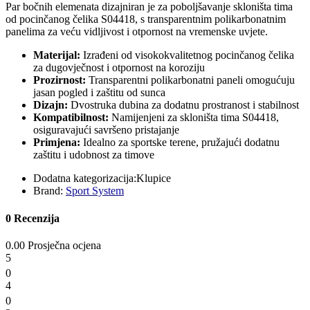
Par bočnih elemenata dizajniran je za poboljšavanje skloništa tima
od pocinčanog čelika S04418, s transparentnim polikarbonatnim
panelima za veću vidljivost i otpornost na vremenske uvjete.
Materijal:
Izrađeni od visokokvalitetnog pocinčanog čelika
za dugovječnost i otpornost na koroziju
Prozirnost:
Transparentni polikarbonatni paneli omogućuju
jasan pogled i zaštitu od sunca
Dizajn:
Dvostruka dubina za dodatnu prostranost i stabilnost
Kompatibilnost:
Namijenjeni za skloništa tima S04418,
osiguravajući savršeno pristajanje
Primjena:
Idealno za sportske terene, pružajući dodatnu
zaštitu i udobnost za timove
Dodatna kategorizacija:
Klupice
Brand:
Sport System
0 Recenzija
0.00 Prosječna ocjena
5
0
4
0