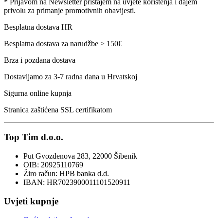
* Prijavom na Newsletter pristajem na uvjete korištenja i dajem
privolu za primanje promotivnih obavijesti.
Besplatna dostava HR
Besplatna dostava za narudžbe > 150€
Brza i pozdana dostava
Dostavljamo za 3-7 radna dana u Hrvatskoj
Sigurna online kupnja
Stranica zaštićena SSL certifikatom
Top Tim d.o.o.
Put Gvozdenova 283, 22000 Šibenik
OIB: 20925110769
Žiro račun: HPB banka d.d.
IBAN: HR7023900011101520911
Uvjeti kupnje