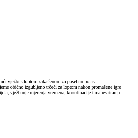
ljujući vježbi s loptom zakačenom za poseban pojas
rijeme obično izgubljeno trčeći za loptom nakon promašene igre
 tijela, vježbanje mjerenja vremena, koordinacije i manevriranja