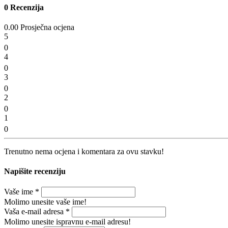
0 Recenzija
0.00 Prosječna ocjena
5
0
4
0
3
0
2
0
1
0
Trenutno nema ocjena i komentara za ovu stavku!
Napišite recenziju
Vaše ime
*
Molimo unesite vaše ime!
Vaša e-mail adresa
*
Molimo unesite ispravnu e-mail adresu!