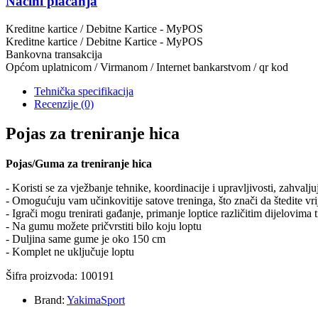
Načini plaćanja
Kreditne kartice / Debitne Kartice - MyPOS
Kreditne kartice / Debitne Kartice - MyPOS
Bankovna transakcija
Općom uplatnicom / Virmanom / Internet bankarstvom / qr kod
Tehnička specifikacija
Recenzije
(0)
Pojas za treniranje hica
Pojas/Guma za treniranje hica
- Koristi se za vježbanje tehnike, koordinacije i upravljivosti, zahva
- Omogućuju vam učinkovitije satove treninga, što znači da štedite v
- Igrači mogu trenirati gađanje, primanje loptice različitim dijelovima
- Na gumu možete pričvrstiti bilo koju loptu
- Duljina same gume je oko 150 cm
- Komplet ne uključuje loptu
Šifra proizvoda: 100191
Brand:
YakimaSport