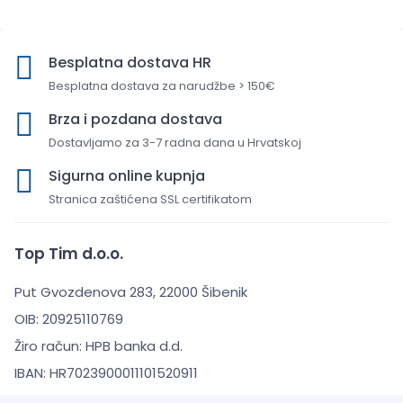
Besplatna dostava HR
Besplatna dostava za narudžbe > 150€
Brza i pozdana dostava
Dostavljamo za 3-7 radna dana u Hrvatskoj
Sigurna online kupnja
Stranica zaštićena SSL certifikatom
Top Tim d.o.o.
Put Gvozdenova 283, 22000 Šibenik
OIB: 20925110769
Žiro račun: HPB banka d.d.
IBAN: HR7023900011101520911