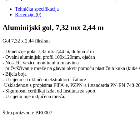
Tehnička specifikacija
Recenzije
(0)
Aluminijski gol, 7,32 mx 2,44 m
Gol 7,32 x 2,44 fiksiran
- Dimenzije gola: 7,32 mx 2,44 m, dubina 2 m
- Ovalni aluminijski profil 100x120mm, ojačan
- Nosači i vezice montirani u rukavima
- pričvršćivanje mreže na glavni okvir pomoću plastičnih kuka (kuke 
- Bijela boja
- U cijenu su uključeni ekstraktori i čahure
-Usklađenost s propisima FIFA-e, PZPN-a i standarda PN-EN 748-2
- Sigurnosni certifikat izdat od Instituta za sport
- U cijenu nije uključena mreža.
Šifra proizvoda: BR0007