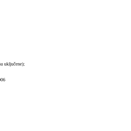
su uključene);
006