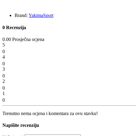
Brand:
YakimaSport
0 Recenzija
0.00 Prosječna ocjena
5
0
4
0
3
0
2
0
1
0
Trenutno nema ocjena i komentara za ovu stavku!
Napišite recenziju