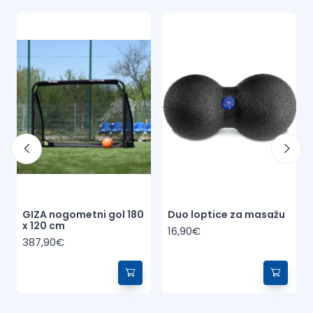
GIZA nogometni gol 180
Duo loptice za masažu
x 120 cm
16,90€
387,90€