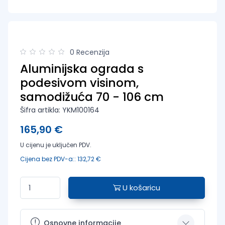
0 Recenzija
Aluminijska ograda s
podesivom visinom,
samodižuća 70 - 106 cm
Šifra artikla: YKM100164
165,90 €
U cijenu je uključen PDV.
Cijena bez PDV-a:: 132,72 €
U košaricu
Osnovne informacije