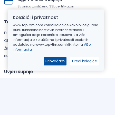
Stranica zaštićena SSL certifikatom
Kolačići i privatnost
Top Tim d.o.o.
www.top-tim.com koristi kolačiće kako bi osigurala
punu funkcionalnost ovih Internet stranica i
Put Gvozdenova 283, 22000 Šibenik
omogućila bolje korisničko iskustvo. Za više
informacija o kolačićima i privatnosti osobnih
OIB: 20925110769
podataka na www.top-tim.com kliknite na
Više
Žiro račun: HPB banka d.d.
informacija
IBAN: HR7023900011101520911
Prihvaćam
Uredi kolačiće
Uvjeti kupnje
Opći uvjeti poslovanja
Zaštita Privatnosti
Informacije o dostavi
O Nama
Česta pitanja (FAQ)