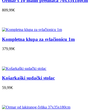
Ormar s 10 malih pretinaca 70x35x180cm
809,99€
Kompletna klupa za svlačionicu 1m
379,99€
Košarkaški sudački stolac
59,99€