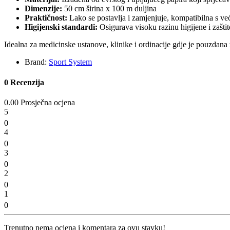
Dimenzije:
50 cm širina x 100 m duljina
Praktičnost:
Lako se postavlja i zamjenjuje, kompatibilna s v
Higijenski standardi:
Osigurava visoku razinu higijene i zaštit
Idealna za medicinske ustanove, klinike i ordinacije gdje je pouzdana
Brand:
Sport System
0 Recenzija
0.00 Prosječna ocjena
5
0
4
0
3
0
2
0
1
0
Trenutno nema ocjena i komentara za ovu stavku!