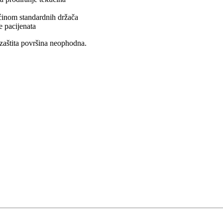
ećinom standardnih držača
e pacijenata
 zaštita površina neophodna.