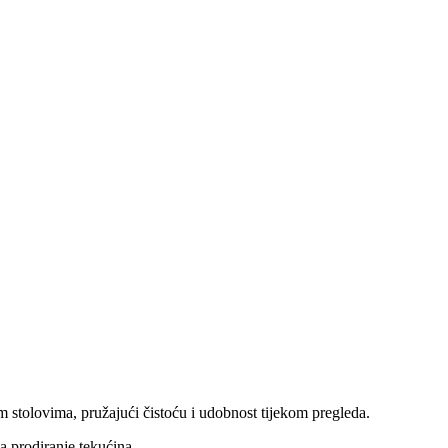
m stolovima, pružajući čistoću i udobnost tijekom pregleda.
va prodiranje tekućina