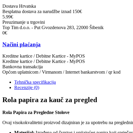
Dostava Hrvatska
Besplatna dostava za narudžbe iznad 150€
5.99€
Preuzimanje u trgovini
Top Tim d.o.o. - Put Gvozdenova 283, 22000 Šibenik
0€
Načini plaćanja
Kreditne kartice / Debitne Kartice - MyPOS
Kreditne kartice / Debitne Kartice - MyPOS
Bankovna transakcija
Općom uplatnicom / Virmanom / Internet bankarstvom / qr kod
Tehnička specifikacija
Recenzije
(0)
Rola papira za kauč za pregled
Rola Papira za Pregledne Stolove
Ovaj visokokvalitetni proizvod dizajniran je za upotrebu na pregledni
Materijal:
Izrađena od čvrstog i upijajućeg papira koji sprječa