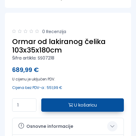
0 Recenzija
Ormar od lakiranog čelika
103x35x180cm
Šifra artikla: SS07218
689,99 €
U cijenu je uključen PDV.
Cijena bez PDV-a:: 551,99 €
U košaricu
Osnovne informacije