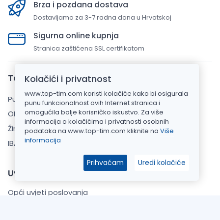
Brza i pozdana dostava
Dostavljamo za 3-7 radna dana u Hrvatskoj
Sigurna online kupnja
Stranica zaštićena SSL certifikatom
Top Tim d.o.o.
Kolačići i privatnost
www.top-tim.com koristi kolačiće kako bi osigurala
Put Gvozdenova 283, 22000 Šibenik
punu funkcionalnost ovih Internet stranica i
omogućila bolje korisničko iskustvo. Za više
OIB: 20925110769
informacija o kolačićima i privatnosti osobnih
Žiro račun: HPB banka d.d.
podataka na www.top-tim.com kliknite na
Više
informacija
IBAN: HR7023900011101520911
Prihvaćam
Uredi kolačiće
Uvjeti kupnje
Opći uvjeti poslovanja
Zaštita Privatnosti