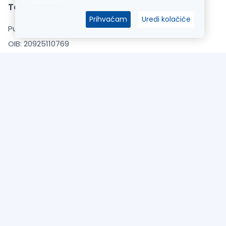
Top Tim d.o.o.
Prihvaćam
Uredi kolačiće
Put Gvozdenova 283, 22000 Šibenik
OIB: 20925110769
Žiro račun: HPB banka d.d.
IBAN: HR7023900011101520911
Uvjeti kupnje
Opći uvjeti poslovanja
Zaštita Privatnosti
Informacije o dostavi
O Nama
Česta pitanja (FAQ)
Kontaktirajte nas