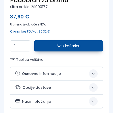
Padobran za brzinu
Šifra artikla: ZS000177
37,90 €
U cijenu je uključen PDV.
Cijena bez PDV-a:: 30,32 €
U košaricu
Tablica veličina
Osnovne informacije
Opcije dostave
Načini plaćanja