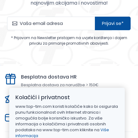
najnovijim akcijama i novostima!
Prijavi se*
* Prijavom na Newsletter pristajem na uvjete korištenja i dajem
privolu za primanje promotivnih obavijesti.
Besplatna dostava HR
Besplatna dostava za narudžbe > 150€
Brza i pozdana dostava
Kolačići i privatnost
Dostavljamo za 3-7 radna dana u Hrvatskoj
www.top-tim.com koristi kolačiće kako bi osigurala
punu funkcionalnost ovih Internet stranica i
Sigurna online kupnja
omogućila bolje korisničko iskustvo. Za više
Stranica zaštićena SSL certifikatom
informacija o kolačićima i privatnosti osobnih
podataka na www.top-tim.com kliknite na
Više
informacija