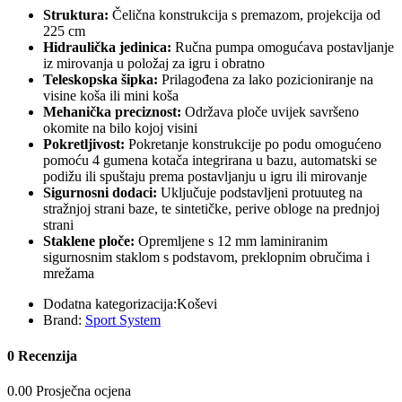
Struktura:
Čelična konstrukcija s premazom, projekcija od
225 cm
Hidraulička jedinica:
Ručna pumpa omogućava postavljanje
iz mirovanja u položaj za igru i obratno
Teleskopska šipka:
Prilagođena za lako pozicioniranje na
visine koša ili mini koša
Mehanička preciznost:
Održava ploče uvijek savršeno
okomite na bilo kojoj visini
Pokretljivost:
Pokretanje konstrukcije po podu omogućeno
pomoću 4 gumena kotača integrirana u bazu, automatski se
podižu ili spuštaju prema postavljanju u igru ili mirovanje
Sigurnosni dodaci:
Uključuje podstavljeni protuuteg na
stražnjoj strani baze, te sintetičke, perive obloge na prednjoj
strani
Staklene ploče:
Opremljene s 12 mm laminiranim
sigurnosnim staklom s podstavom, preklopnim obručima i
mrežama
Dodatna kategorizacija:
Koševi
Brand:
Sport System
0 Recenzija
0.00 Prosječna ocjena