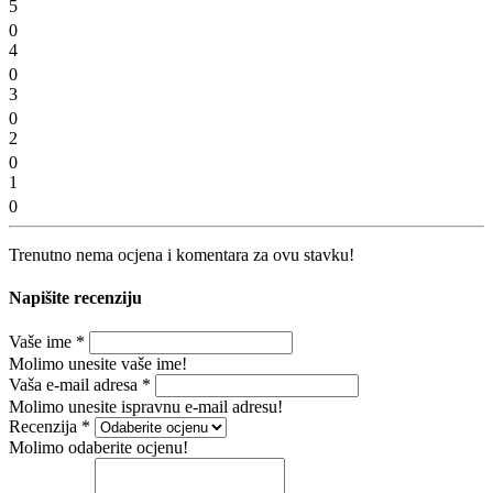
5
0
4
0
3
0
2
0
1
0
Trenutno nema ocjena i komentara za ovu stavku!
Napišite recenziju
Vaše ime
*
Molimo unesite vaše ime!
Vaša e-mail adresa
*
Molimo unesite ispravnu e-mail adresu!
Recenzija
*
Molimo odaberite ocjenu!