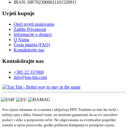
IBAN: HR7023900011101520911
Uvjeti kupnje
Opći uvjeti poslovanja
Zaštita Privatnosti
Informacije o dostavi
O Nama
Česta pitanja (FAQ)
Kontaktirajte nas
Kontaktirajte nas
+385 22 337000
info@top-tim.com
Sve cijene iskazane su u eurima i uključuju PDV. Trudimo se dati što bolji i
točniji opis i sliku. Unatoč tome, ne možemo garantirati da su svi navedeni
podaci i slike u potpunosti točni. Ne odgovaramo za eventualne pogreške
nastale u opisu proizvoda, greške prilikom štampanja te promjene cijena.