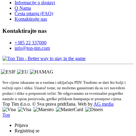
Informacije o dostavi
O Nama
Česta pitanja (FAQ)
Kontaktirajte nas
Kontaktirajte nas
+385 22 337000
info@top-tim.com
Sve cijene iskazane su u eurima i uključuju PDV. Trudimo se dati što bolji i
točniji opis i sliku. Unatoč tome, ne možemo garantirati da su svi navedeni
podaci i slike u potpunosti točni. Ne odgovaramo za eventualne pogreške
nastale u opisu proizvoda, greške prilikom štampanja te promjene cijena.
Top Tim d.o.o. © Sva prava pridržana. Web by
AG media
Top
Prijava
Registriraj se