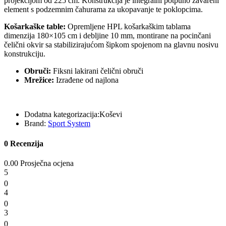
projekcijom od 225 cm. Konstrukcija je integralni potpuno zavareni
element s podzemnim čahurama za ukopavanje te poklopcima.
Košarkaške table:
Opremljene HPL košarkaškim tablama
dimenzija 180×105 cm i debljine 10 mm, montirane na pocinčani
čelični okvir sa stabilizirajućom šipkom spojenom na glavnu nosivu
konstrukciju.
Obruči:
Fiksni lakirani čelični obruči
Mrežice:
Izrađene od najlona
Dodatna kategorizacija:
Koševi
Brand:
Sport System
0 Recenzija
0.00 Prosječna ocjena
5
0
4
0
3
0