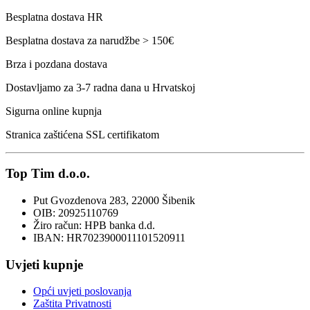
Besplatna dostava HR
Besplatna dostava za narudžbe > 150€
Brza i pozdana dostava
Dostavljamo za 3-7 radna dana u Hrvatskoj
Sigurna online kupnja
Stranica zaštićena SSL certifikatom
Top Tim d.o.o.
Put Gvozdenova 283, 22000 Šibenik
OIB: 20925110769
Žiro račun: HPB banka d.d.
IBAN: HR7023900011101520911
Uvjeti kupnje
Opći uvjeti poslovanja
Zaštita Privatnosti