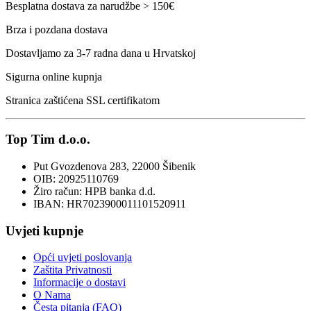
Besplatna dostava za narudžbe > 150€
Brza i pozdana dostava
Dostavljamo za 3-7 radna dana u Hrvatskoj
Sigurna online kupnja
Stranica zaštićena SSL certifikatom
Top Tim d.o.o.
Put Gvozdenova 283, 22000 Šibenik
OIB: 20925110769
Žiro račun: HPB banka d.d.
IBAN: HR7023900011101520911
Uvjeti kupnje
Opći uvjeti poslovanja
Zaštita Privatnosti
Informacije o dostavi
O Nama
Česta pitanja (FAQ)