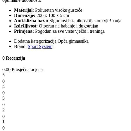
optimalne udobnosti.
Materijal:
Poliuretan visoke gustoće
Dimenzije:
200 x 100 x 5 cm
Anti-klizna baza:
Sigurnost i stabilnost tijekom vježbanja
Izdržljivost:
Otporan na habanje i dugotrajan
Primjena:
Pogodan za sve vrste vježbi i treninga
Dodatna kategorizacija:
Opća gimnastika
Brand:
Sport System
0 Recenzija
0.00 Prosječna ocjena
5
0
4
0
3
0
2
0
1
0