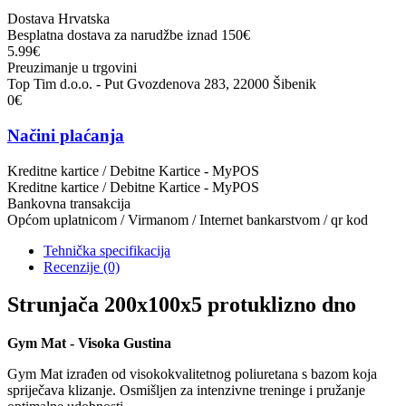
Dostava Hrvatska
Besplatna dostava za narudžbe iznad 150€
5.99€
Preuzimanje u trgovini
Top Tim d.o.o. - Put Gvozdenova 283, 22000 Šibenik
0€
Načini plaćanja
Kreditne kartice / Debitne Kartice - MyPOS
Kreditne kartice / Debitne Kartice - MyPOS
Bankovna transakcija
Općom uplatnicom / Virmanom / Internet bankarstvom / qr kod
Tehnička specifikacija
Recenzije
(0)
Strunjača 200x100x5 protuklizno dno
Gym Mat - Visoka Gustina
Gym Mat izrađen od visokokvalitetnog poliuretana s bazom koja
spriječava klizanje. Osmišljen za intenzivne treninge i pružanje