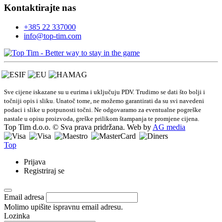
Kontaktirajte nas
+385 22 337000
info@top-tim.com
Sve cijene iskazane su u eurima i uključuju PDV. Trudimo se dati što bolji i
točniji opis i sliku. Unatoč tome, ne možemo garantirati da su svi navedeni
podaci i slike u potpunosti točni. Ne odgovaramo za eventualne pogreške
nastale u opisu proizvoda, greške prilikom štampanja te promjene cijena.
Top Tim d.o.o. © Sva prava pridržana. Web by
AG media
Top
Prijava
Registriraj se
Email adresa
Molimo upišite ispravnu email adresu.
Lozinka