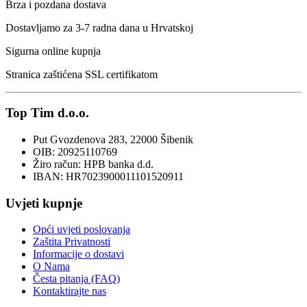
Brza i pozdana dostava
Dostavljamo za 3-7 radna dana u Hrvatskoj
Sigurna online kupnja
Stranica zaštićena SSL certifikatom
Top Tim d.o.o.
Put Gvozdenova 283, 22000 Šibenik
OIB: 20925110769
Žiro račun: HPB banka d.d.
IBAN: HR7023900011101520911
Uvjeti kupnje
Opći uvjeti poslovanja
Zaštita Privatnosti
Informacije o dostavi
O Nama
Česta pitanja (FAQ)
Kontaktirajte nas