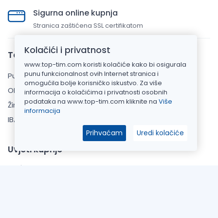
Sigurna online kupnja
Stranica zaštićena SSL certifikatom
Kolačići i privatnost
Top Tim d.o.o.
www.top-tim.com koristi kolačiće kako bi osigurala
punu funkcionalnost ovih Internet stranica i
Put Gvozdenova 283, 22000 Šibenik
omogućila bolje korisničko iskustvo. Za više
OIB: 20925110769
informacija o kolačićima i privatnosti osobnih
podataka na www.top-tim.com kliknite na
Više
Žiro račun: HPB banka d.d.
informacija
IBAN: HR7023900011101520911
Prihvaćam
Uredi kolačiće
Uvjeti kupnje
Opći uvjeti poslovanja
Zaštita Privatnosti
Informacije o dostavi
O Nama