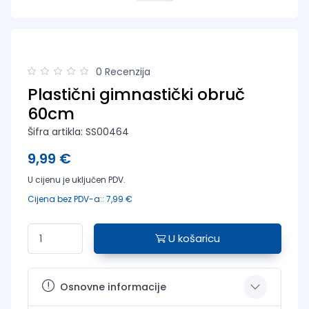
0 Recenzija
Plastični gimnastički obruč
60cm
Šifra artikla: SS00464
9,99 €
U cijenu je uključen PDV.
Cijena bez PDV-a:: 7,99 €
U košaricu
Osnovne informacije