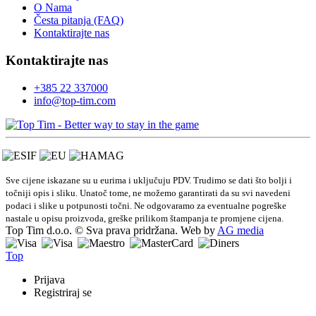
O Nama
Česta pitanja (FAQ)
Kontaktirajte nas
Kontaktirajte nas
+385 22 337000
info@top-tim.com
Sve cijene iskazane su u eurima i uključuju PDV. Trudimo se dati što bolji i
točniji opis i sliku. Unatoč tome, ne možemo garantirati da su svi navedeni
podaci i slike u potpunosti točni. Ne odgovaramo za eventualne pogreške
nastale u opisu proizvoda, greške prilikom štampanja te promjene cijena.
Top Tim d.o.o. © Sva prava pridržana. Web by
AG media
Top
Prijava
Registriraj se