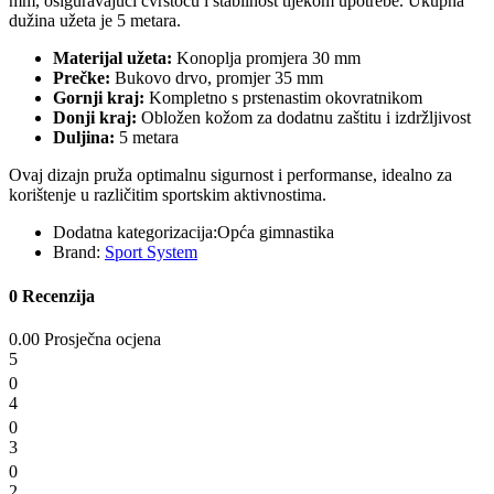
mm, osiguravajući čvrstoću i stabilnost tijekom upotrebe. Ukupna
dužina užeta je 5 metara.
Materijal užeta:
Konoplja promjera 30 mm
Prečke:
Bukovo drvo, promjer 35 mm
Gornji kraj:
Kompletno s prstenastim okovratnikom
Donji kraj:
Obložen kožom za dodatnu zaštitu i izdržljivost
Duljina:
5 metara
Ovaj dizajn pruža optimalnu sigurnost i performanse, idealno za
korištenje u različitim sportskim aktivnostima.
Dodatna kategorizacija:
Opća gimnastika
Brand:
Sport System
0 Recenzija
0.00 Prosječna ocjena
5
0
4
0
3
0
2