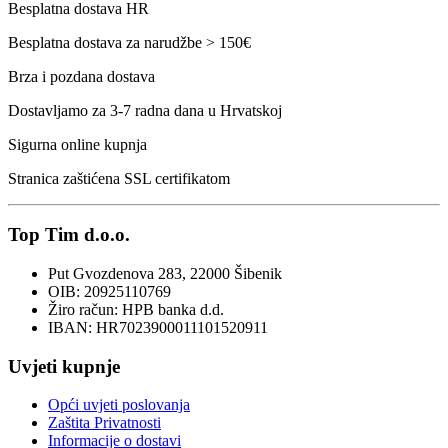
Besplatna dostava HR
Besplatna dostava za narudžbe > 150€
Brza i pozdana dostava
Dostavljamo za 3-7 radna dana u Hrvatskoj
Sigurna online kupnja
Stranica zaštićena SSL certifikatom
Top Tim d.o.o.
Put Gvozdenova 283, 22000 Šibenik
OIB: 20925110769
Žiro račun: HPB banka d.d.
IBAN: HR7023900011101520911
Uvjeti kupnje
Opći uvjeti poslovanja
Zaštita Privatnosti
Informacije o dostavi