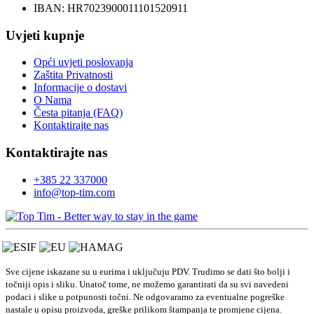
IBAN: HR7023900011101520911
Uvjeti kupnje
Opći uvjeti poslovanja
Zaštita Privatnosti
Informacije o dostavi
O Nama
Česta pitanja (FAQ)
Kontaktirajte nas
Kontaktirajte nas
+385 22 337000
info@top-tim.com
Sve cijene iskazane su u eurima i uključuju PDV. Trudimo se dati što bolji i
točniji opis i sliku. Unatoč tome, ne možemo garantirati da su svi navedeni
podaci i slike u potpunosti točni. Ne odgovaramo za eventualne pogreške
nastale u opisu proizvoda, greške prilikom štampanja te promjene cijena.