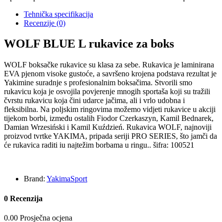
Tehnička specifikacija
Recenzije
(0)
WOLF BLUE L rukavice za boks
WOLF boksačke rukavice su klasa za sebe. Rukavica je laminirana
EVA pjenom visoke gustoće, a savršeno krojena podstava rezultat je
Yakimine suradnje s profesionalnim boksačima. Stvorili smo
rukavicu koja je osvojila povjerenje mnogih sportaša koji su tražili
čvrstu rukavicu koja čini udarce jačima, ali i vrlo udobna i
fleksibilna. Na poljskim ringovima možemo vidjeti rukavice u akciji
tijekom borbi, između ostalih Fiodor Czerkaszyn, Kamil Bednarek,
Damian Wrzesiński i Kamil Kuździeń. Rukavica WOLF, najnoviji
proizvod tvrtke YAKIMA, pripada seriji PRO SERIES, što jamči da
će rukavica raditi iu najtežim borbama u ringu.. šifra: 100521
Brand:
YakimaSport
0 Recenzija
0.00 Prosječna ocjena