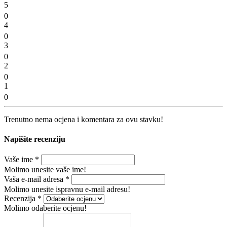
5
0
4
0
3
0
2
0
1
0
Trenutno nema ocjena i komentara za ovu stavku!
Napišite recenziju
Vaše ime
*
Molimo unesite vaše ime!
Vaša e-mail adresa
*
Molimo unesite ispravnu e-mail adresu!
Recenzija
*
Molimo odaberite ocjenu!