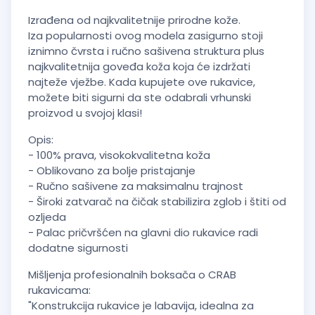
Izrađena od najkvalitetnije prirodne kože.
Iza popularnosti ovog modela zasigurno stoji
iznimno čvrsta i ručno sašivena struktura plus
najkvalitetnija goveđa koža koja će izdržati
najteže vježbe. Kada kupujete ove rukavice,
možete biti sigurni da ste odabrali vrhunski
proizvod u svojoj klasi!
Opis:
- 100% prava, visokokvalitetna koža
- Oblikovano za bolje pristajanje
- Ručno sašivene za maksimalnu trajnost
- Široki zatvarač na čičak stabilizira zglob i štiti od
ozljeda
- Palac pričvršćen na glavni dio rukavice radi
dodatne sigurnosti
Mišljenja profesionalnih boksača o CRAB
rukavicama:
"Konstrukcija rukavice je labavija, idealna za