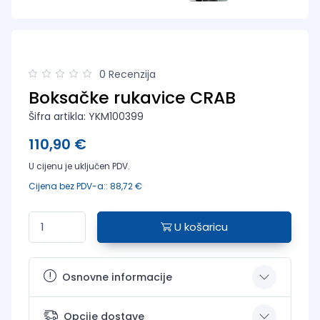
0 Recenzija
Boksačke rukavice CRAB
Šifra artikla: YKM100399
110,90 €
U cijenu je uključen PDV.
Cijena bez PDV-a:: 88,72 €
U košaricu
Osnovne informacije
Opcije dostave