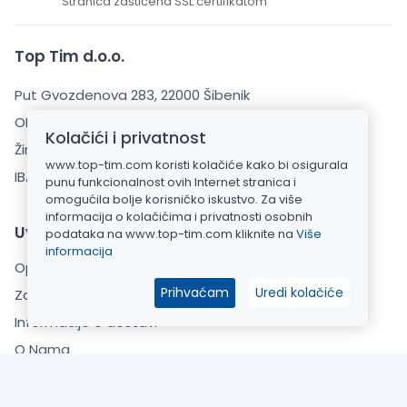
Stranica zaštićena SSL certifikatom
Top Tim d.o.o.
Put Gvozdenova 283, 22000 Šibenik
OIB: 20925110769
Kolačići i privatnost
Žiro račun: HPB banka d.d.
www.top-tim.com koristi kolačiće kako bi osigurala
IBAN: HR7023900011101520911
punu funkcionalnost ovih Internet stranica i
omogućila bolje korisničko iskustvo. Za više
informacija o kolačićima i privatnosti osobnih
Uvjeti kupnje
podataka na www.top-tim.com kliknite na
Više
informacija
Opći uvjeti poslovanja
Prihvaćam
Uredi kolačiće
Zaštita Privatnosti
Informacije o dostavi
O Nama
Česta pitanja (FAQ)
Kontaktirajte nas