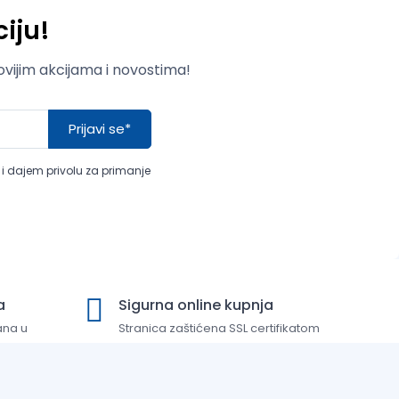
iju!
novijim akcijama i novostima!
Prijavi se*
a i dajem privolu za primanje
a
Sigurna online kupnja
ana u
Stranica zaštićena SSL certifikatom