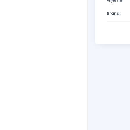
vrijeme.
Brand:
Torba
Podm
Load
Aca
24,90€
15,9