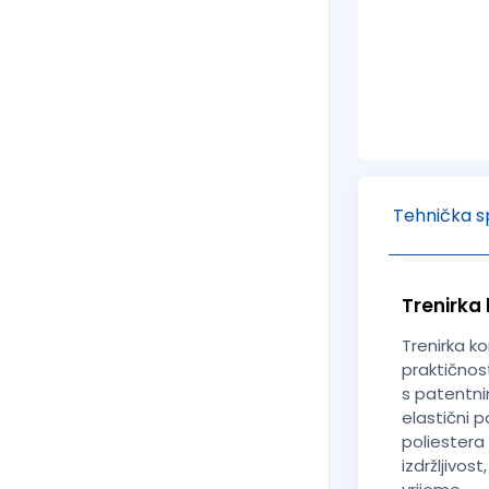
Tehnička sp
Trenirka
Trenirka k
praktičnos
s patentni
elastični p
poliestera
izdržljivos