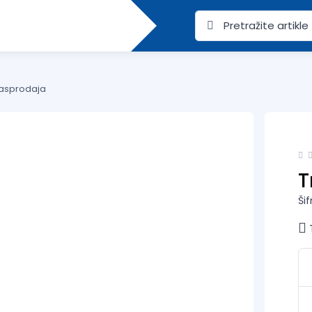
asprodaja
T
Ši