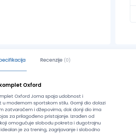
ecifikacija
Recenzije
(0)
 komplet Oxford
omplet Oxford Joma spaja udobnost i
t u modernom sportskom stilu. Gornji dio dolazi
m zatvaračem i džepovima, dok donji dio ima
ojas za prilagođeno pristajanje. Izrađen od
 koji omogućuje slobodu pokreta i dugotrajnu
t, idealan je za trening, zagrijavanje i slobodno