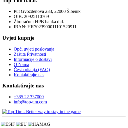
Top Tim d.o.o.
Put Gvozdenova 283, 22000 Šibenik
OIB: 20925110769
Žiro račun: HPB banka d.d.
IBAN: HR7023900011101520911
Uvjeti kupnje
Opći uvjeti poslovanja
Zaštita Privatnosti
Informacije o dostavi
O Nama
Česta pitanja (FAQ)
Kontaktirajte nas
Kontaktirajte nas
+385 22 337000
info@top-tim.com