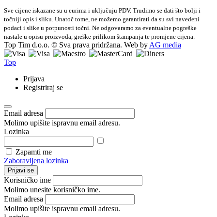
Sve cijene iskazane su u eurima i uključuju PDV. Trudimo se dati što bolji i
točniji opis i sliku. Unatoč tome, ne možemo garantirati da su svi navedeni
podaci i slike u potpunosti točni. Ne odgovaramo za eventualne pogreške
nastale u opisu proizvoda, greške prilikom štampanja te promjene cijena.
Top Tim d.o.o. © Sva prava pridržana. Web by
AG media
Top
Prijava
Registriraj se
Email adresa
Molimo upišite ispravnu email adresu.
Lozinka
Zapamti me
Zaboravljena lozinka
Prijavi se
Korisničko ime
Molimo unesite korisničko ime.
Email adresa
Molimo upišite ispravnu email adresu.