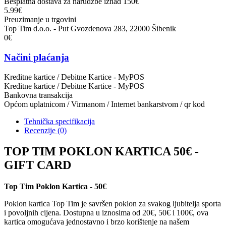
Besplatna dostava za narudžbe iznad 150€
5.99€
Preuzimanje u trgovini
Top Tim d.o.o. - Put Gvozdenova 283, 22000 Šibenik
0€
Načini plaćanja
Kreditne kartice / Debitne Kartice - MyPOS
Kreditne kartice / Debitne Kartice - MyPOS
Bankovna transakcija
Općom uplatnicom / Virmanom / Internet bankarstvom / qr kod
Tehnička specifikacija
Recenzije
(0)
TOP TIM POKLON KARTICA 50€ -
GIFT CARD
Top Tim Poklon Kartica - 50€
Poklon kartica Top Tim je savršen poklon za svakog ljubitelja sporta
i povoljnih cijena. Dostupna u iznosima od 20€, 50€ i 100€, ova
kartica omogućava jednostavno i brzo korištenje na našem