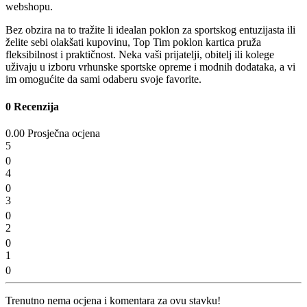
webshopu.
Bez obzira na to tražite li idealan poklon za sportskog entuzijasta ili
želite sebi olakšati kupovinu, Top Tim poklon kartica pruža
fleksibilnost i praktičnost. Neka vaši prijatelji, obitelj ili kolege
uživaju u izboru vrhunske sportske opreme i modnih dodataka, a vi
im omogućite da sami odaberu svoje favorite.
0 Recenzija
0.00 Prosječna ocjena
5
0
4
0
3
0
2
0
1
0
Trenutno nema ocjena i komentara za ovu stavku!