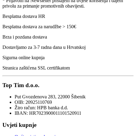
* Prijavom na Newsletter pristajem na uvjete korištenja i dajem
privolu za primanje promotivnih obavijesti.
Besplatna dostava HR
Besplatna dostava za narudžbe > 150€
Brza i pozdana dostava
Dostavljamo za 3-7 radna dana u Hrvatskoj
Sigurna online kupnja
Stranica zaštićena SSL certifikatom
Top Tim d.o.o.
Put Gvozdenova 283, 22000 Šibenik
OIB: 20925110769
Žiro račun: HPB banka d.d.
IBAN: HR7023900011101520911
Uvjeti kupnje