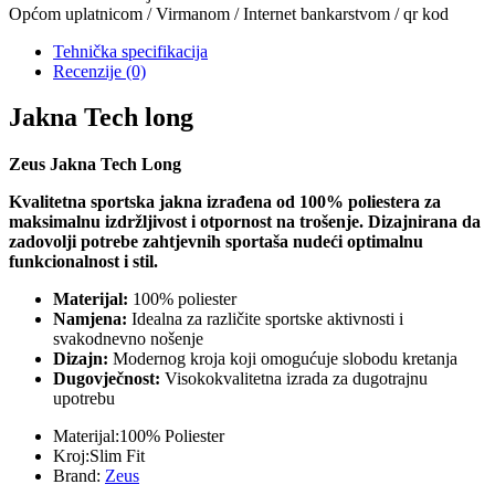
Općom uplatnicom / Virmanom / Internet bankarstvom / qr kod
Tehnička specifikacija
Recenzije
(0)
Jakna Tech long
Zeus Jakna Tech Long
Kvalitetna sportska jakna izrađena od 100% poliestera za
maksimalnu izdržljivost i otpornost na trošenje. Dizajnirana da
zadovolji potrebe zahtjevnih sportaša nudeći optimalnu
funkcionalnost i stil.
Materijal:
100% poliester
Namjena:
Idealna za različite sportske aktivnosti i
svakodnevno nošenje
Dizajn:
Modernog kroja koji omogućuje slobodu kretanja
Dugovječnost:
Visokokvalitetna izrada za dugotrajnu
upotrebu
Materijal:
100% Poliester
Kroj:
Slim Fit
Brand:
Zeus