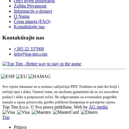
Opći uvjeti poslovanja
Zaštita Privatnosti
Informacije o dostavi
O Nama
Česta pitanja (FAQ)
Kontaktirajte nas
Kontaktirajte nas
+385 22 337000
info@top-tim.com
Sve cijene iskazane su u eurima i uključuju PDV. Trudimo se dati što bolji i
točniji opis i sliku. Unatoč tome, ne možemo garantirati da su svi navedeni
podaci i slike u potpunosti točni. Ne odgovaramo za eventualne pogreške
nastale u opisu proizvoda, greške prilikom štampanja te promjene cijena.
Top Tim d.o.o. © Sva prava pridržana. Web by
AG media
Top
Prijava