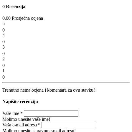
0 Recenzija
0.00 Prosječna ocjena
5
0
4
0
3
0
2
0
1
0
Trenutno nema ocjena i komentara za ovu stavku!
Napišite recenziju
Vaše ime
*
Molimo unesite vaše ime!
Vaša e-mail adresa
*
Molimo unesite ispravnu e-mail adresu!