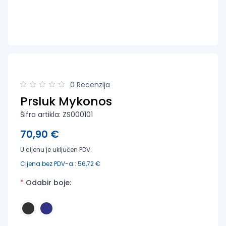
0 Recenzija
Prsluk Mykonos
Šifra artikla: ZS000101
70,90 €
U cijenu je uključen PDV.
Cijena bez PDV-a:: 56,72 €
*
Odabir boje: