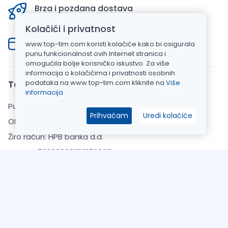
Brza i pozdana dostava
Dostavljamo za 3-7 radna dana u Hrvatskoj
Kolačići i privatnost
Sigurna online kupnja
www.top-tim.com koristi kolačiće kako bi osigurala
Stranica zaštićena SSL certifikatom
punu funkcionalnost ovih Internet stranica i
omogućila bolje korisničko iskustvo. Za više
informacija o kolačićima i privatnosti osobnih
podataka na www.top-tim.com kliknite na
Više
Top Tim d.o.o.
informacija
Put Gvozdenova 283, 22000 Šibenik
Prihvaćam
Uredi kolačiće
OIB: 20925110769
Žiro račun: HPB banka d.d.
IBAN: HR7023900011101520911
Uvjeti kupnje
Opći uvjeti poslovanja
Zaštita Privatnosti