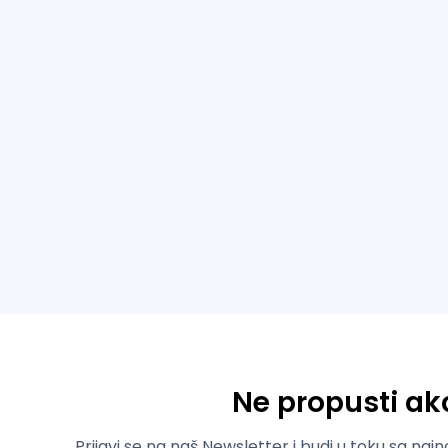
Ne propusti akc
Prijavi se na naš Newsletter i budi u toku sa naj