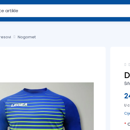
resovi
Nogomet
D
Šif
2
U c
Cij
*
O