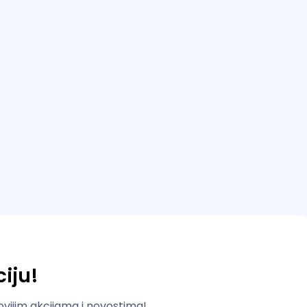
iju!
novijim akcijama i novostima!