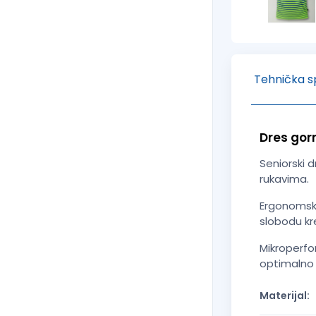
Tehnička sp
Dres gorn
Seniorski 
rukavima.
Ergonomski
slobodu kr
Mikroperfo
optimalno 
Materijal: