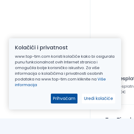
Kolačići i privatnost
www.top-tim.com koristi kolačiće kako bi osigurala
punu funkcionalnost ovih Internet stranica i
omogućila bolje korisničko iskustvo. Za više
informacija o kolačićima i privatnosti osobnih
Bespla
podataka na www.top-tim.com kliknite na
Više
informacija
Besplatn
150€
Prihvaćam
Uredi kolačiće
Top Tim d.o
Put Gvozdeno