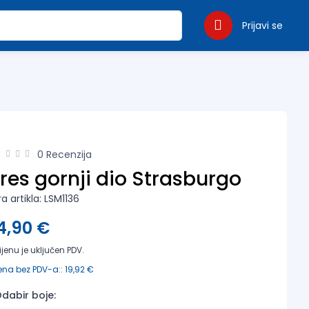
Prijavi se
0 Recenzija
res gornji dio Strasburgo
ra artikla: LSM1136
4,90 €
ijenu je uključen PDV.
ena bez PDV-a:: 19,92 €
dabir boje: