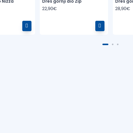
o Nizza
Dres gornji dio Zip
Dres go
22,90€
28,90€