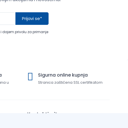
Prijavi se*
a i dajem privolu za primanje
a
Sigurna online kupnja
ana u
Stranica zaštićena SSL certifikatom
Kontaktirajte nas
+385 22 337000