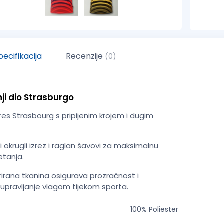
ecifikacija
Recenzije
(0)
ji dio Strasburgo
dres Strasbourg s pripijenim krojem i dugim
 okrugli izrez i raglan šavovi za maksimalnu
etanja.
rirana tkanina osigurava prozračnost i
upravljanje vlagom tijekom sporta.
100% Poliester