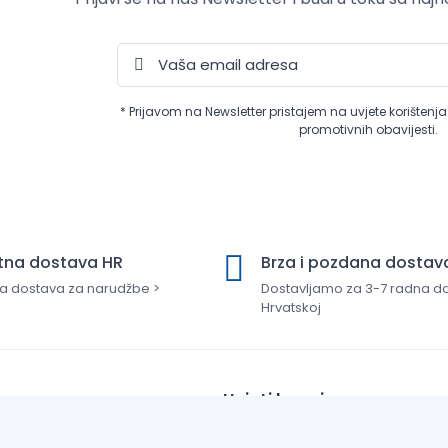
* Prijavom na Newsletter pristajem na uvjete korištenj
promotivnih obavijesti.
tna dostava HR
Brza i pozdana dostav
a dostava za narudžbe >
Dostavljamo za 3-7 radna d
Hrvatskoj
.o.
Uvjeti kupnje
Opći uvjeti poslovanja
va 283, 22000 Šibenik