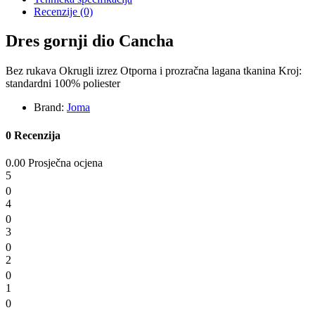
Recenzije
(0)
Dres gornji dio Cancha
Bez rukava Okrugli izrez Otporna i prozračna lagana tkanina Kroj:
standardni 100% poliester
Brand:
Joma
0 Recenzija
0.00 Prosječna ocjena
5
0
4
0
3
0
2
0
1
0