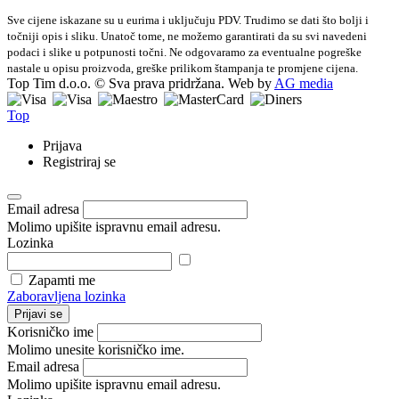
Sve cijene iskazane su u eurima i uključuju PDV. Trudimo se dati što bolji i
točniji opis i sliku. Unatoč tome, ne možemo garantirati da su svi navedeni
podaci i slike u potpunosti točni. Ne odgovaramo za eventualne pogreške
nastale u opisu proizvoda, greške prilikom štampanja te promjene cijena.
Top Tim d.o.o. © Sva prava pridržana. Web by
AG media
Top
Prijava
Registriraj se
Email adresa
Molimo upišite ispravnu email adresu.
Lozinka
Zapamti me
Zaboravljena lozinka
Prijavi se
Korisničko ime
Molimo unesite korisničko ime.
Email adresa
Molimo upišite ispravnu email adresu.