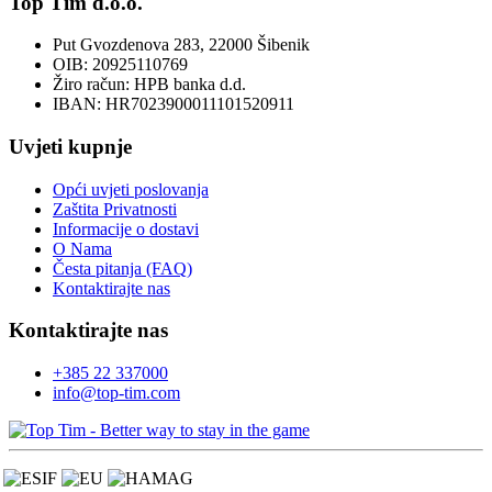
Top Tim d.o.o.
Put Gvozdenova 283, 22000 Šibenik
OIB: 20925110769
Žiro račun: HPB banka d.d.
IBAN: HR7023900011101520911
Uvjeti kupnje
Opći uvjeti poslovanja
Zaštita Privatnosti
Informacije o dostavi
O Nama
Česta pitanja (FAQ)
Kontaktirajte nas
Kontaktirajte nas
+385 22 337000
info@top-tim.com