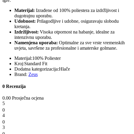
igre.
Materijal:
Izrađene od 100% poliestera za izdržljivost i
dugotrajnu uporabu.
Udobnost:
Prilagodljive i udobne, osiguravaju slobodu
kretanja.
Izdržljivost:
Visoka otpornost na habanje, idealne za
intenzivnu uporabu.
Namenjena uporaba:
Optimalne za sve vrste vremenskih
uvjeta, savršene za profesionalne i amaterske golmane.
Materijal:
100% Poliester
Kroj:
Standard Fit
Dodatna kategorizacija:
Hlače
Brand:
Zeus
0 Recenzija
0.00 Prosječna ocjena
5
0
4
0
3
0