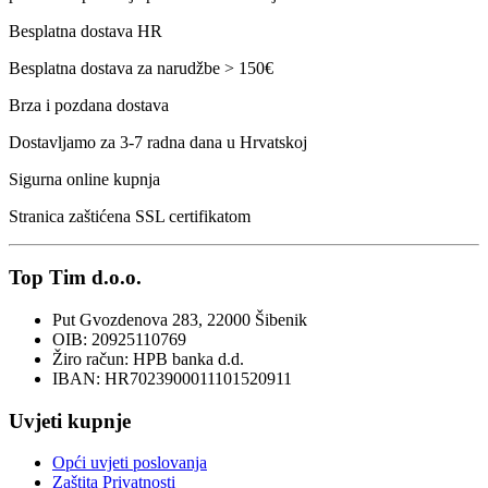
Besplatna dostava HR
Besplatna dostava za narudžbe > 150€
Brza i pozdana dostava
Dostavljamo za 3-7 radna dana u Hrvatskoj
Sigurna online kupnja
Stranica zaštićena SSL certifikatom
Top Tim d.o.o.
Put Gvozdenova 283, 22000 Šibenik
OIB: 20925110769
Žiro račun: HPB banka d.d.
IBAN: HR7023900011101520911
Uvjeti kupnje
Opći uvjeti poslovanja
Zaštita Privatnosti