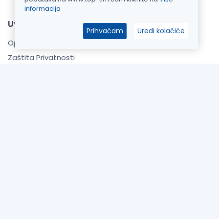
informacija
Uvjeti kupnje
Prihvaćam
Uredi kolačiće
Opći uvjeti poslovanja
Zaštita Privatnosti
Informacije o dostavi
O Nama
Česta pitanja (FAQ)
Kontaktirajte nas
Kontaktirajte nas
+385 22 337000
info@top-tim.com