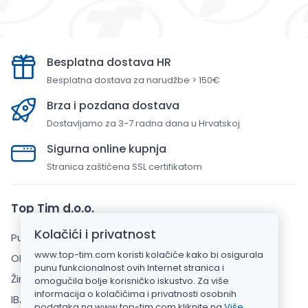
Besplatna dostava HR
Besplatna dostava za narudžbe > 150€
Brza i pozdana dostava
Dostavljamo za 3-7 radna dana u Hrvatskoj
Sigurna online kupnja
Stranica zaštićena SSL certifikatom
Top Tim d.o.o.
Kolačići i privatnost
Put Gvozdenova 283, 22000 Šibenik
www.top-tim.com koristi kolačiće kako bi osigurala
OIB: 20925110769
punu funkcionalnost ovih Internet stranica i
Žiro račun: HPB banka d.d.
omogućila bolje korisničko iskustvo. Za više
informacija o kolačićima i privatnosti osobnih
IBAN: HR7023900011101520911
podataka na www.top-tim.com kliknite na
Više