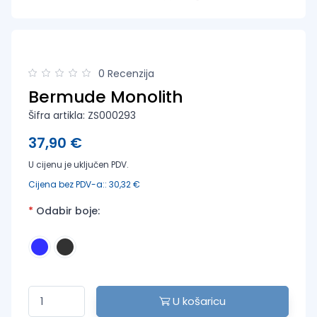
0 Recenzija
Bermude Monolith
Šifra artikla: ZS000293
37,90 €
U cijenu je uključen PDV.
Cijena bez PDV-a:: 30,32 €
*
Odabir boje:
U košaricu