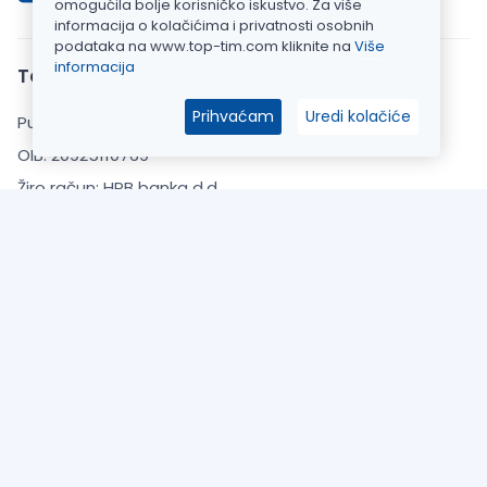
omogućila bolje korisničko iskustvo. Za više
Stranica zaštićena SSL certifikatom
informacija o kolačićima i privatnosti osobnih
podataka na www.top-tim.com kliknite na
Više
informacija
Top Tim d.o.o.
Prihvaćam
Uredi kolačiće
Put Gvozdenova 283, 22000 Šibenik
OIB: 20925110769
Žiro račun: HPB banka d.d.
IBAN: HR7023900011101520911
Uvjeti kupnje
Opći uvjeti poslovanja
Zaštita Privatnosti
Informacije o dostavi
O Nama
Česta pitanja (FAQ)