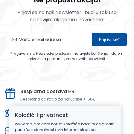
Prijavi se na naš Newsletter i budi u toku sa
najnovijim akcijama i novostima!
Prijavi se*
* Prijavom na Newsletter pristajem na uvjete korištenja i dajem
privolu za primanje promotivnih obavijesti.
Besplatna dostava HR
Besplatna dostava za narudžbe > 150€
Brza i pozdana dostava
Kolačići i privatnost
Dostavljamo za 3-7 radna dana u Hrvatskoj
www.top-tim.com koristi kolačiće kako bi osigurala
Sigurna online kupnja
punu funkcionalnost ovih Internet stranica i