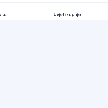
.o.
Uvjeti kupnje
Opći uvjeti poslovanja
va 283, 22000 Šibenik
Zaštita Privatnosti
0769
Informacije o dostavi
PB banka d.d.
O Nama
900011101520911
Česta pitanja (FAQ)
Kontaktirajte nas
zane su u eurima i uključuju PDV. Trudimo se dati što bolji i točniji opi