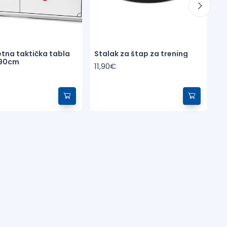
na taktička tabla
Stalak za štap za trening
Me
 90cm
PR
11,90€
4