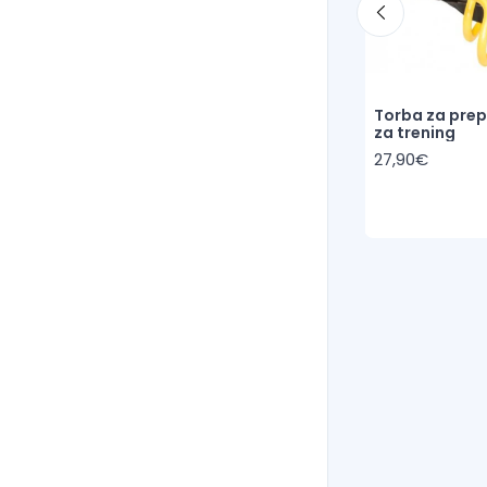
s iglom
Torba za lučne stupove,
Torba za pre
prepreke, opremu za trening
za trening
27,90€
27,90€