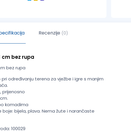
ecifikacija
Recenzije
(0)
23 cm bez rupa
 cm bez rupa
 pri određivanju terena za vježbe i igre s manjim
ača.
, prijenosno
 cm.
 po komadima
 boje: bijela, plava. Nema žute i narančaste
voda: 100029