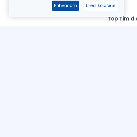
Prihvaćam
Uredi kolačiće
Top Tim d.o
Put Gvozdeno
OIB: 2092511
Žiro račun: H
IBAN: HR7023
Sve cijene iska