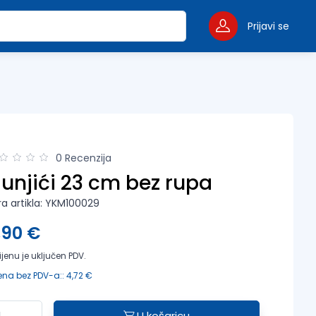
Prijavi se
0 Recenzija
unjići 23 cm bez rupa
fra artikla: YKM100029
,90 €
ijenu je uključen PDV.
ena bez PDV-a:: 4,72 €
U košaricu