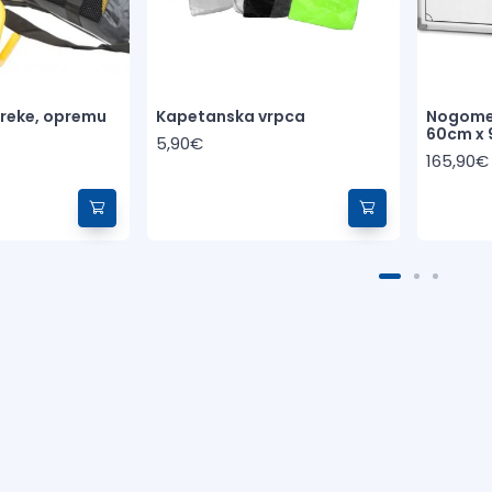
preke, opremu
Kapetanska vrpca
Nogomet
60cm x
5,90€
165,90€