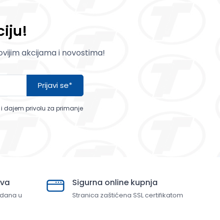
iju!
novijim akcijama i novostima!
Prijavi se*
a i dajem privolu za primanje
ava
Sigurna online kupnja
 dana u
Stranica zaštićena SSL certifikatom