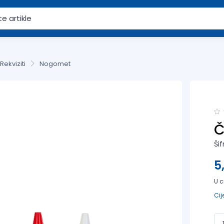
Rekviziti
Nogomet
Č
Ši
5
U c
Cij