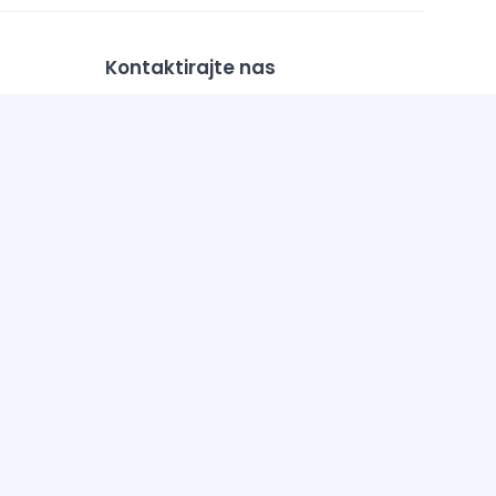
Kontaktirajte nas
+385 22 337000
info@top-tim.com
s i sliku. Unatoč tome, ne možemo garantirati da su svi