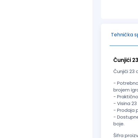
Tehnička sp
Čunjići 
Čunjići 23
- Potrebno
brojem igr
- Praktično
- Visina 23
- Prodaja
- Dostupne
boje.
Šifra proiz