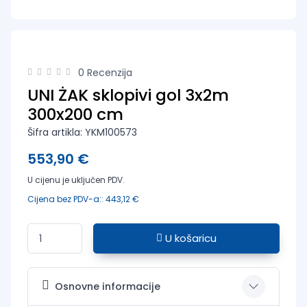
0 Recenzija
UNI ŻAK sklopivi gol 3x2m
300x200 cm
Šifra artikla: YKM100573
553,90 €
U cijenu je uključen PDV.
Cijena bez PDV-a:: 443,12 €
U košaricu
Osnovne informacije