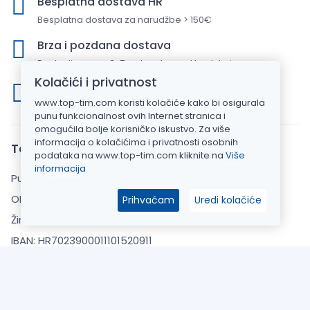
Besplatna dostava HR
Besplatna dostava za narudžbe > 150€
Brza i pozdana dostava
Dostavljamo za 3-7 radna dana u Hrvatskoj
Kolačići i privatnost
Sigurna online kupnja
www.top-tim.com koristi kolačiće kako bi osigurala
Stranica zaštićena SSL certifikatom
punu funkcionalnost ovih Internet stranica i
omogućila bolje korisničko iskustvo. Za više
informacija o kolačićima i privatnosti osobnih
Top Tim d.o.o.
podataka na www.top-tim.com kliknite na
Više
informacija
Put Gvozdenova 283, 22000 Šibenik
OIB: 20925110769
Prihvaćam
Uredi kolačiće
Žiro račun: HPB banka d.d.
IBAN: HR7023900011101520911
Uvjeti kupnje
Opći uvjeti poslovanja