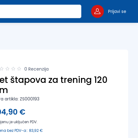
Prijavi se
0 Recenzija
et štapova za trening 120
cm
ra artikla: ZS000193
04,90 €
ijenu je uključen PDV.
ena bez PDV-a:: 83,92 €