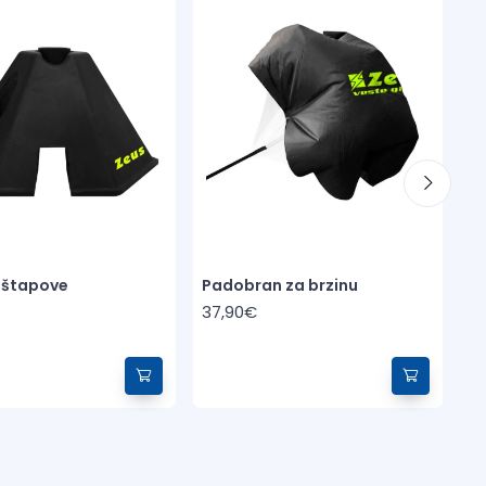
J
3
 štapove
Padobran za brzinu
37,90€