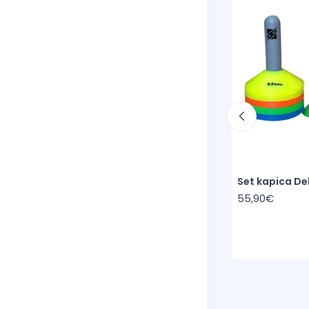
ona
Štitnik Eko
14,90€
Set kapica De
55,90€