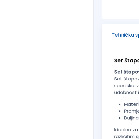
Tehnička sp
Set štap
Set štapo
Set štapov
sportske i
udobnost
Materi
Promje
Duljin
Idealno za 
različitim 