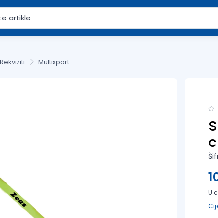
Rekviziti
Multisport
S
Šif
1
U c
Cij