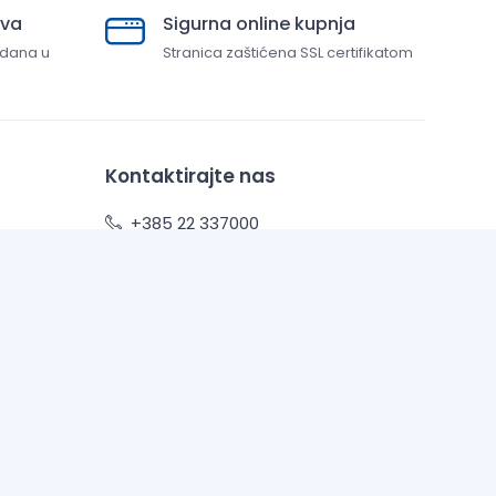
ava
Sigurna online kupnja
 dana u
Stranica zaštićena SSL certifikatom
Kontaktirajte nas
+385 22 337000
info@top-tim.com