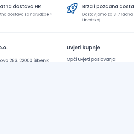
latna dostava HR
Brza i pozdana dost
tna dostava za narudžbe >
Dostavljamo za 3-7 radna
Hrvatskoj
.o.
Uvjeti kupnje
Opći uvjeti poslovanja
va 283, 22000 Šibenik
Zaštita Privatnosti
0769
Informacije o dostavi
PB banka d.d.
O Nama
900011101520911
Česta pitanja (FAQ)
Kontaktirajte nas