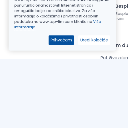
punu funkcionalnost ovih Internet stranica i
Besp
omogućila bolje korisničko iskustvo. Za više
Bespla
informacija o kolačićima i privatnosti osobnih
150€
podataka na www.top-tim.com kliknite na
Više
informacija
Prihvaćam
Uredi kolačiće
Top Tim d.o
Put Gvozdeno
OIB: 2092511
Žiro račun: H
IBAN: HR7023