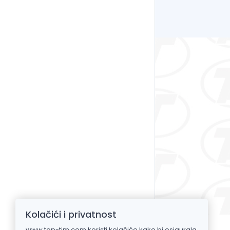
Kolačići i privatnost
www.top-tim.com koristi kolačiće kako bi osigurala