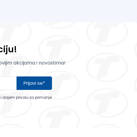
iju!
novijim akcijama i novostima!
Prijavi se*
a i dajem privolu za primanje