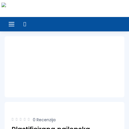
Naslovnica
Rekviziti
Košarka
0 Recenzija