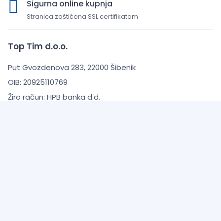
Sigurna online kupnja
Stranica zaštićena SSL certifikatom
Top Tim d.o.o.
Put Gvozdenova 283, 22000 Šibenik
OIB: 20925110769
Žiro račun: HPB banka d.d.
IBAN: HR7023900011101520911
Uvjeti kupnje
Opći uvjeti poslovanja
Zaštita Privatnosti
Informacije o dostavi
O Nama
Česta pitanja (FAQ)