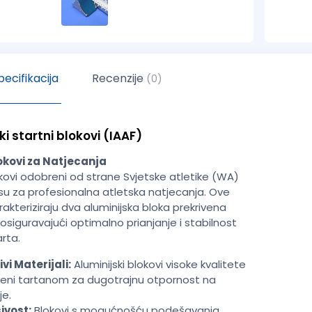
ecifikacija
Recenzije
(0)
ki startni blokovi (IAAF)
lokovi za Natjecanja
okovi odobreni od strane Svjetske atletike (WA)
i su za profesionalna atletska natjecanja. Ove
akteriziraju dva aluminijska bloka prekrivena
osiguravajući optimalno prianjanje i stabilnost
rta.
ivi Materijali:
Aluminijski blokovi visoke kvalitete
veni tartanom za dugotrajnu otpornost na
e.
ivost:
Blokovi s mogućnošću podešavanja