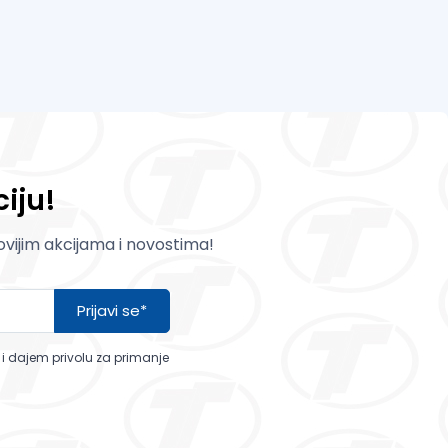
iju!
novijim akcijama i novostima!
Prijavi se*
a i dajem privolu za primanje