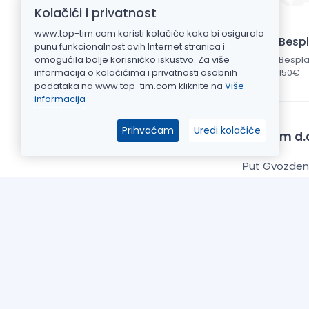
Kolačići i privatnost
www.top-tim.com koristi kolačiće kako bi osigurala
Besp
punu funkcionalnost ovih Internet stranica i
Bespla
omogućila bolje korisničko iskustvo. Za više
150€
informacija o kolačićima i privatnosti osobnih
podataka na www.top-tim.com kliknite na
Više
informacija
Prihvaćam
Uredi kolačiće
Top Tim d.o
Put Gvozdeno
OIB: 2092511
Žiro račun: H
IBAN: HR7023