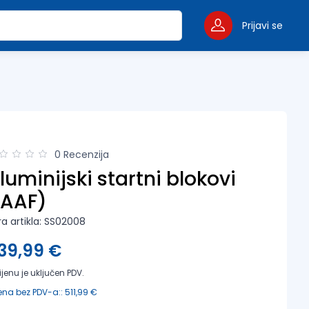
Prijavi se
0 Recenzija
luminijski startni blokovi
IAAF)
ra artikla: SS02008
39,99 €
ijenu je uključen PDV.
ena bez PDV-a:: 511,99 €