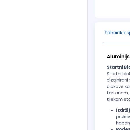
Tehnička sp
Aluminijs
Startni B
Startni bl
dizajniran
blokove kar
tartanom, 
tijekom sta
Izdržlj
prekri
habanj
Podes