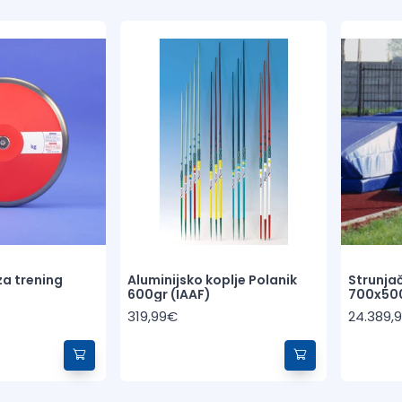
 za trening
Aluminijsko koplje Polanik
Strunja
600gr (IAAF)
700x50
319,99€
24.389,