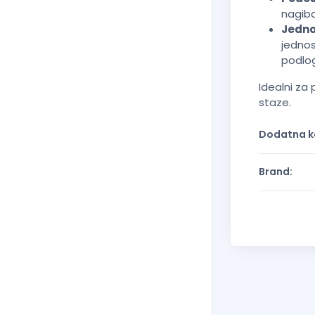
nagiba
Jedno
jednos
podlo
Idealni za
staze.
Dodatna ka
Brand: