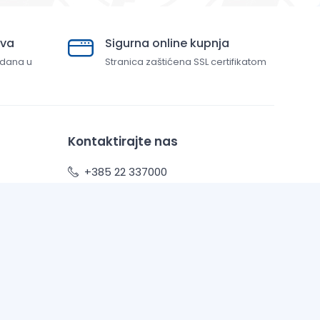
ava
Sigurna online kupnja
 dana u
Stranica zaštićena SSL certifikatom
Kontaktirajte nas
+385 22 337000
info@top-tim.com