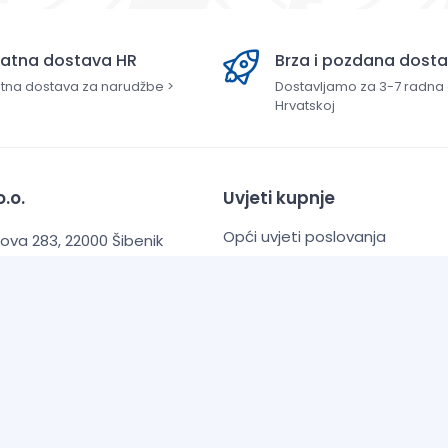
latna dostava HR
Brza i pozdana dost
tna dostava za narudžbe >
Dostavljamo za 3-7 radna
Hrvatskoj
.o.
Uvjeti kupnje
Opći uvjeti poslovanja
va 283, 22000 Šibenik
Zaštita Privatnosti
0769
Informacije o dostavi
PB banka d.d.
O Nama
900011101520911
Česta pitanja (FAQ)
Kontaktirajte nas