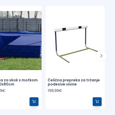
Me
7
10
ča za skok s motkom
Čelična prepreka za trčanje
0x80cm
podesive visine
99€
199,99€