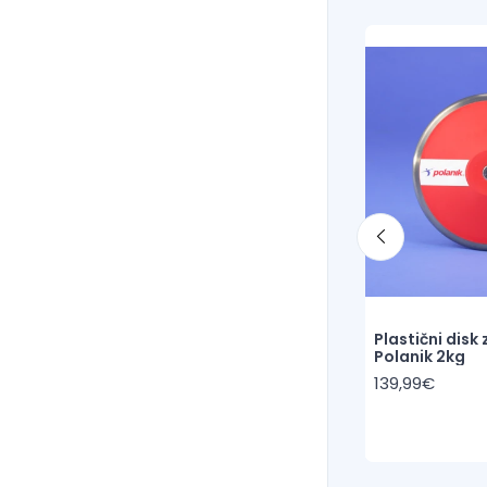
 mjerenje
Čelična kugla za natjecanja
Plastični disk
Polanik 6kg (IAAF)
Polanik 2kg
229,99€
139,99€