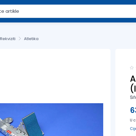
Rekviziti
Atletika
A
(
Šif
6
U c
Cij