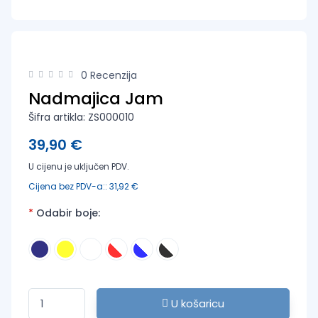
0 Recenzija
Nadmajica Jam
Šifra artikla: ZS000010
39,90 €
U cijenu je uključen PDV.
Cijena bez PDV-a:: 31,92 €
*
Odabir boje:
U košaricu