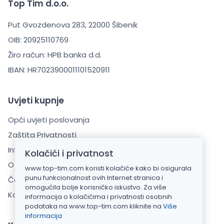
Top Tim d.o.o.
Put Gvozdenova 283, 22000 Šibenik
OIB: 20925110769
Žiro račun: HPB banka d.d.
IBAN: HR7023900011101520911
Uvjeti kupnje
Opći uvjeti poslovanja
Zaštita Privatnosti
Informacije o dostavi
Kolačići i privatnost
O Nama
www.top-tim.com koristi kolačiće kako bi osigurala
punu funkcionalnost ovih Internet stranica i
Česta pitanja (FAQ)
omogućila bolje korisničko iskustvo. Za više
Kontaktirajte nas
informacija o kolačićima i privatnosti osobnih
podataka na www.top-tim.com kliknite na
Više
informacija