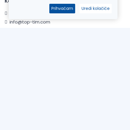
Kontaktirajte nas
Prihvaćam
Uredi kolačiće
+385 22 337000
info@top-tim.com
Sve cijene iskazane su u eurima i uključuju PDV. Trudimo se dati
što bolji i točniji opis i sliku. Unatoč tome, ne možemo garantirati